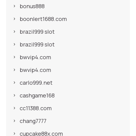
bonus888
boonlert1688.com
brazil999 slot
brazil999 slot
bwvip4.com
bwvip4.com
carlo999.net
cashgame168
cc11388.com
chang7777
cupcake88x.com