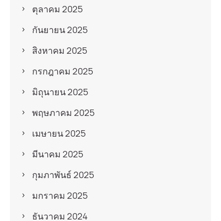
ตุลาคม 2025
กันยายน 2025
สิงหาคม 2025
กรกฎาคม 2025
มิถุนายน 2025
พฤษภาคม 2025
เมษายน 2025
มีนาคม 2025
กุมภาพันธ์ 2025
มกราคม 2025
ธันวาคม 2024