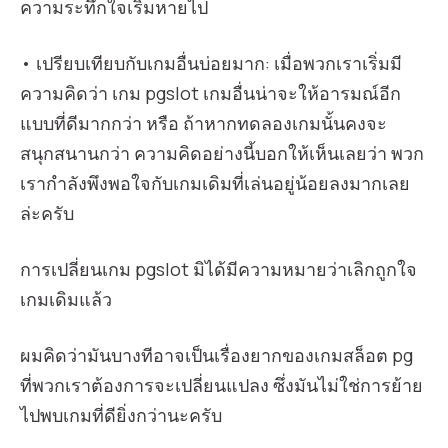
ความระทึกใจเริ่มหายไป
• เปรียบเทียบกับเกมอื่นบ่อยมาก: เมื่อพวกเราเริ่มมี
ความคิดว่า เกม pgslot เกมอื่นน่าจะให้อารมณ์อีก
แบบที่ดีมากกว่า หรือ ถ้าหากทดลองเกมนั้นคงจะ
สนุกสนานกว่า ความคิดอย่างนี้บอกให้เห็นเลยว่า พวก
เรากำลังพึงพอใจกับเกมเดิมที่เล่นอยู่น้อยลงมากเลย
ล่ะครับ
การเปลี่ยนเกม pgslot มิได้มีความหมายว่าเลิกถูกใจ
เกมเดิมแล้ว
ผมคิดว่ามันบางทีอาจเป็นเรื่องยากของเกมสล็อต pg
ที่พวกเราต้องการจะเปลี่ยนแปลง ซึ่งมันไม่ใช่การย้าย
ไปพบเกมที่ดียิ่งกว่านะครับ