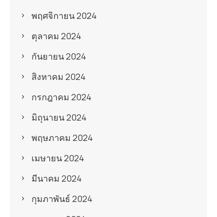
พฤศจิกายน 2024
ตุลาคม 2024
กันยายน 2024
สิงหาคม 2024
กรกฎาคม 2024
มิถุนายน 2024
พฤษภาคม 2024
เมษายน 2024
มีนาคม 2024
กุมภาพันธ์ 2024