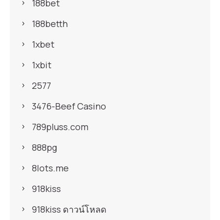
188bet
188betth
1xbet
1xbit
2577
3476-Beef Casino
789pluss.com
888pg
8lots.me
918kiss
918kiss ดาวน์โหลด