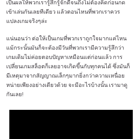
เป็นผลให้พวกเรารู้สึกรู้จักดีจนถึงไม่ต้องคิดก่อนกด
เข้าเล่นกันเลยทีเดียว แล้วตอนไหนที่พวกเราควร
แปลงเกมจริงๆล่ะ
แน่นอนว่า ต่อให้เป็นเกมที่พวกเราถูกใจมากแค่ไหน
แม้กระนั้นมันก็จะต้องมีวันที่พวกเรามีความรู้สึกว่า
เกมเดิมไม่ค่อยตอบปัญหาเหมือนแต่ก่อนแล้ว การ
เปลี่ยนเกมสล็อตก็เลยอาจเกิดขึ้นกับทุกคนได้ ซึ่งมันก็
มีเหตุมาจากสัญญาณเล็กๆมากยิ่งกว่าความเหนื่อย
หน่ายเพียงอย่างเดียวด้วย จะมีอะไรบ้างนั้น เรามาดู
กันเลย!