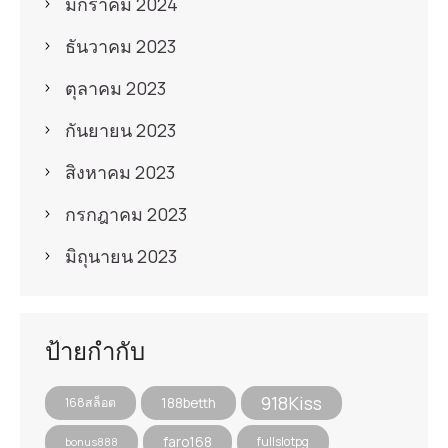
มกราคม 2024
ธันวาคม 2023
ตุลาคม 2023
กันยายน 2023
สิงหาคม 2023
กรกฎาคม 2023
มิถุนายน 2023
ป้ายกำกับ
918Kiss
188betth
168สล็อต
faro168
fullslotpg
bonus888