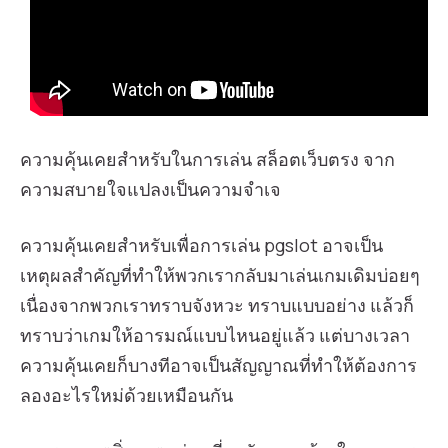
ความคุ้นเคยสำหรับในการเล่น สล็อตเว็บตรง จาก
ความสบายใจแปลงเป็นความจำเจ
ความคุ้นเคยสำหรับเพื่อการเล่น pgslot อาจเป็น
เหตุผลสำคัญที่ทำให้พวกเรากลับมาเล่นเกมเดิมบ่อยๆ
เนื่องจากพวกเราทราบจังหวะ ทราบแบบอย่าง แล้วก็
ทราบว่าเกมให้อารมณ์แบบไหนอยู่แล้ว แต่บางเวลา
ความคุ้นเคยก็บางทีอาจเป็นสัญญาณที่ทำให้ต้องการ
ลองอะไรใหม่ด้วยเหมือนกัน