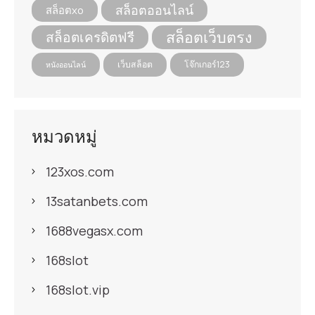
สล็อตออนไลน์
สล็อตxo
สล็อตเว็บตรง
สล็อตเครดิตฟรี
เว็บสล็อต
โจ๊กเกอร์123
หนังออนไลน์
หมวดหมู่
123xos.com
13satanbets.com
1688vegasx.com
168slot
168slot.vip