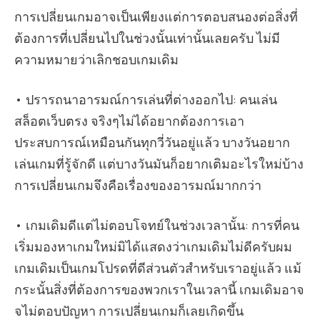
การเปลี่ยนเกมอาจเป็นเพียงแต่การตอบสนองต่อสิ่งที่
ต้องการที่เปลี่ยนไปในช่วงนั้นเท่านั้นเลยครับ ไม่มี
ความหมายว่าเลิกชอบเกมเดิม
• ปรารถนาอารมณ์การเล่นที่ต่างออกไป: คนเล่น
สล็อตเว็บตรง จริงๆไม่ได้อยากต้องการเอา
ประสบการณ์เหมือนกันทุกวี่วันอยู่แล้ว บางวันอยาก
เล่นเกมที่รู้จักดี แต่บางวันมันก็อยากเติมอะไรใหม่บ้าง
การเปลี่ยนเกมจึงคือเรื่องของอารมณ์มากกว่า
• เกมเดิมดีแต่ไม่ตอบโจทย์ในช่วงเวลานั้น: การที่คน
เริ่มมองหาเกมใหม่มิได้แสดงว่าเกมเดิมไม่ดีครับผม
เกมเดิมเป็นเกมโปรดที่ดีส่วนตัวสำหรับเราอยู่แล้ว แม้
กระนั้นสิ่งที่ต้องการของพวกเราในเวลานี้ เกมเดิมอาจ
จไม่ตอบปัญหา การเปลี่ยนเกมก็เลยเกิดขึ้น