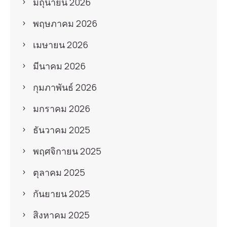
มิถุนายน 2026
พฤษภาคม 2026
เมษายน 2026
มีนาคม 2026
กุมภาพันธ์ 2026
มกราคม 2026
ธันวาคม 2025
พฤศจิกายน 2025
ตุลาคม 2025
กันยายน 2025
สิงหาคม 2025