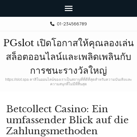
Skip
01-234566789
to
content
PGslot เปิดโอกาสให้คุณลองเล่น
(Press
สล็อตออนไลน์และเพลิดเพลินกับ
Enter)
การชนะรางวัลใหญ่
https://slot.spa คาสิโนออนไลน์ของเราเป็นสถานที่ที่ดีที่สุดสำหรับความบันเทิงและ
ความสนุกที่ไม่มีที่สิ้นสุด
Betcollect Casino: Ein
umfassender Blick auf die
Zahlungsmethoden