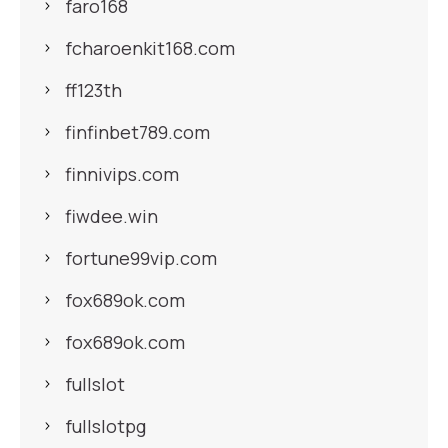
faro168
fcharoenkit168.com
ff123th
finfinbet789.com
finnivips.com
fiwdee.win
fortune99vip.com
fox689ok.com
fox689ok.com
fullslot
fullslotpg