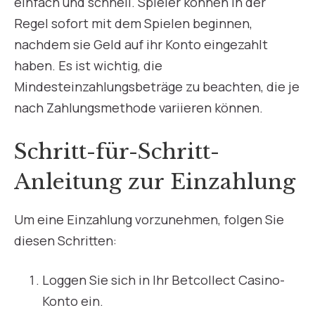
einfach und schnell. Spieler können in der
Regel sofort mit dem Spielen beginnen,
nachdem sie Geld auf ihr Konto eingezahlt
haben. Es ist wichtig, die
Mindesteinzahlungsbeträge zu beachten, die je
nach Zahlungsmethode variieren können.
Schritt-für-Schritt-
Anleitung zur Einzahlung
Um eine Einzahlung vorzunehmen, folgen Sie
diesen Schritten:
Loggen Sie sich in Ihr Betcollect Casino-
Konto ein.