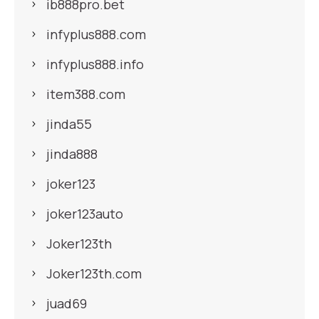
ib888pro.bet
infyplus888.com
infyplus888.info
item388.com
jinda55
jinda888
joker123
joker123auto
Joker123th
Joker123th.com
juad69