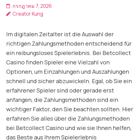
กรกฎาคม 7, 2026
Creator Kung
Im digitalen Zeitalter ist die Auswahl der
richtigen Zahlungsmethoden entscheidend für
ein reibungsloses Spielerlebnis. Bei Betcollect
Casino finden Spieler eine Vielzahl von
Optionen, um Einzahlungen und Auszahlungen
schnell und sicher abzuwickeln. Egal, ob Sie ein
erfahrener Spieler sind oder gerade erst
anfangen, die Zahlungsmethoden sind ein
wichtiger Faktor, den Sie beachten sollten. Hier
erfahren Sie alles über die Zahlungsmethoden
bei Betcollect Casino und wie sie Ihnen helfen,
das Beste aus Ihrem Spielerlebnis