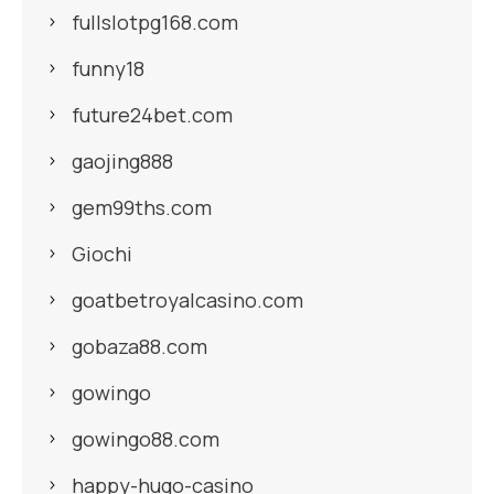
fullslotpg168.com
funny18
future24bet.com
gaojing888
gem99ths.com
Giochi
goatbetroyalcasino.com
gobaza88.com
gowingo
gowingo88.com
happy-hugo-casino