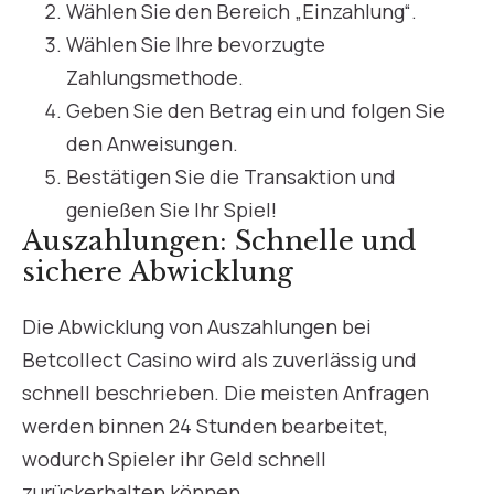
Wählen Sie den Bereich „Einzahlung“.
Wählen Sie Ihre bevorzugte
Zahlungsmethode.
Geben Sie den Betrag ein und folgen Sie
den Anweisungen.
Bestätigen Sie die Transaktion und
genießen Sie Ihr Spiel!
Auszahlungen: Schnelle und
sichere Abwicklung
Die Abwicklung von Auszahlungen bei
Betcollect Casino wird als zuverlässig und
schnell beschrieben. Die meisten Anfragen
werden binnen 24 Stunden bearbeitet,
wodurch Spieler ihr Geld schnell
zurückerhalten können.