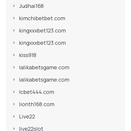
Judhai168
kimchibetbet.com
kingxxxbet123.com
kingxxxbet123.com
kiss918
lalikabetsgame.com
lalikabetsgame.com
lcbet444.com
lionth168.com
Live22
live22slot