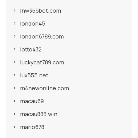
lnw365bet.com
london45
london6789.com
lotto432
luckycat789.com
lux555.net
m4newonline.com
macau69
macau888.win
mario678