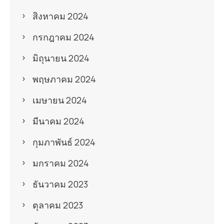
สิงหาคม 2024
กรกฎาคม 2024
มิถุนายน 2024
พฤษภาคม 2024
เมษายน 2024
มีนาคม 2024
กุมภาพันธ์ 2024
มกราคม 2024
ธันวาคม 2023
ตุลาคม 2023