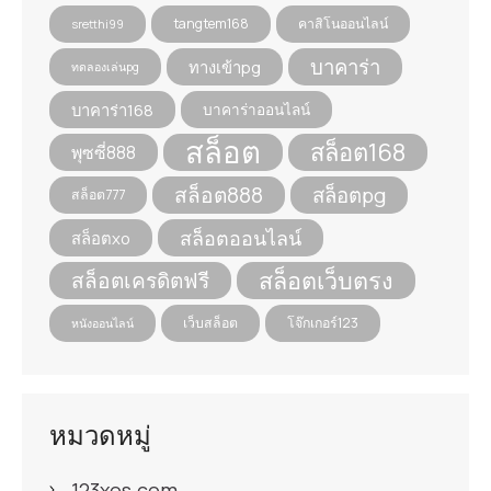
tangtem168
คาสิโนออนไลน์
sretthi99
บาคาร่า
ทางเข้าpg
ทดลองเล่นpg
บาคาร่า168
บาคาร่าออนไลน์
สล็อต
สล็อต168
พุซซี่888
สล็อต888
สล็อตpg
สล็อต777
สล็อตออนไลน์
สล็อตxo
สล็อตเว็บตรง
สล็อตเครดิตฟรี
เว็บสล็อต
โจ๊กเกอร์123
หนังออนไลน์
หมวดหมู่
123xos.com