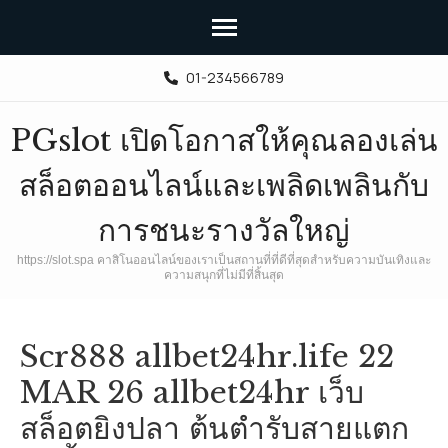
Skip
01-234566789
to
content
PGslot เปิดโอกาสให้คุณลองเล่น
(Press
สล็อตออนไลน์และเพลิดเพลินกับ
Enter)
การชนะรางวัลใหญ่
https://slot.spa คาสิโนออนไลน์ของเราเป็นสถานที่ที่ดีที่สุดสำหรับความบันเทิงและ
ความสนุกที่ไม่มีที่สิ้นสุด
Scr888 allbet24hr.life 22
MAR 26 allbet24hr เว็บ
สล็อตยิงปลา ต้นตำรับสายแตก