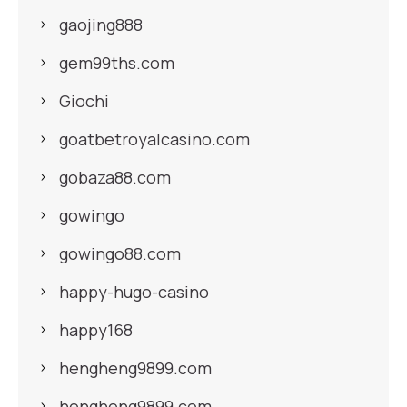
gaojing888
gem99ths.com
Giochi
goatbetroyalcasino.com
gobaza88.com
gowingo
gowingo88.com
happy-hugo-casino
happy168
hengheng9899.com
hengheng9899.com