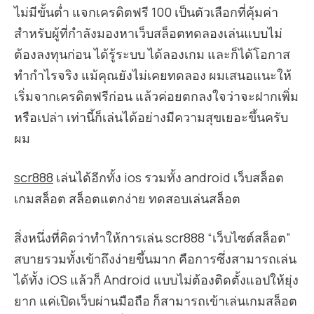
ไม่มีขั้นต่ำ แจกเครดิตฟรี 100 เป็นตัวเลือกที่คุ้มค่า
สำหรับผู้ที่กำลังมองหาเว็บสล็อตทดลองเล่นแบบไม่
ต้องลงทุนก่อน ได้รู้ระบบ ได้ลองเกม และก็ได้โอกาส
ทำกำไรจริง แม้คุณยังไม่เคยทดลอง ผมเสนอแนะให้
เริ่มจากเครดิตฟรีก่อน แล้วค่อยตกลงใจว่าจะฝากเพิ่ม
หรือเปล่า เท่านี้ก็เล่นได้อย่างมีความสุขเยอะขึ้นครับ
ผม
scr888
เล่นได้อีกทั้ง ios รวมทั้ง android เว็บสล็อต
เกมสล็อต สล็อตแตกง่าย ทดสอบเล่นสล็อต
สิ่งหนึ่งที่คิดว่าทำให้การเล่น scr888 “เว็บไซต์สล็อต”
สบายรวมทั้งเข้าถึงง่ายขึ้นมาก คือการซึ่งสามารถเล่น
ได้ทั้ง iOS แล้วก็ Android แบบไม่ต้องติดตั้งแอปให้ยุ่ง
ยาก แค่เปิดเว็บผ่านมือถือ ก็สามารถเข้าเล่นเกมสล็อต