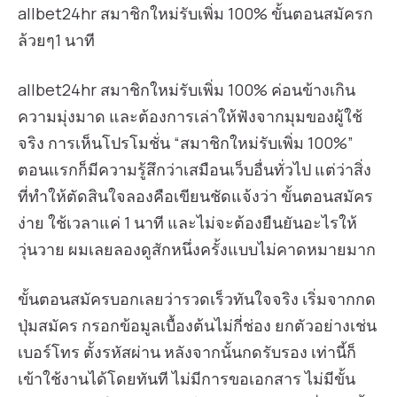
allbet24hr สมาชิกใหม่รับเพิ่ม 100% ขั้นตอนสมัครก
ล้วยๆ1 นาที
allbet24hr สมาชิกใหม่รับเพิ่ม 100% ค่อนข้างเกิน
ความมุ่งมาด และต้องการเล่าให้ฟังจากมุมของผู้ใช้
จริง การเห็นโปรโมชั่น “สมาชิกใหม่รับเพิ่ม 100%”
ตอนแรกก็มีความรู้สึกว่าเสมือนเว็บอื่นทั่วไป แต่ว่าสิ่ง
ที่ทำให้ตัดสินใจลองคือเขียนชัดแจ้งว่า ขั้นตอนสมัคร
ง่าย ใช้เวลาแค่ 1 นาที และไม่จะต้องยืนยันอะไรให้
วุ่นวาย ผมเลยลองดูสักหนึ่งครั้งแบบไม่คาดหมายมาก
ขั้นตอนสมัครบอกเลยว่ารวดเร็วทันใจจริง เริ่มจากกด
ปุ่มสมัคร กรอกข้อมูลเบื้องต้นไม่กี่ช่อง ยกตัวอย่างเช่น
เบอร์โทร ตั้งรหัสผ่าน หลังจากนั้นกดรับรอง เท่านี้ก็
เข้าใช้งานได้โดยทันที ไม่มีการขอเอกสาร ไม่มีขั้น