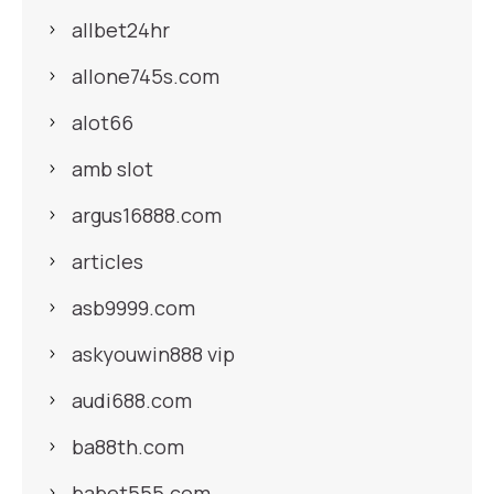
allbet24hr
allone745s.com
alot66
amb slot
argus16888.com
articles
asb9999.com
askyouwin888 vip
audi688.com
ba88th.com
babet555.com