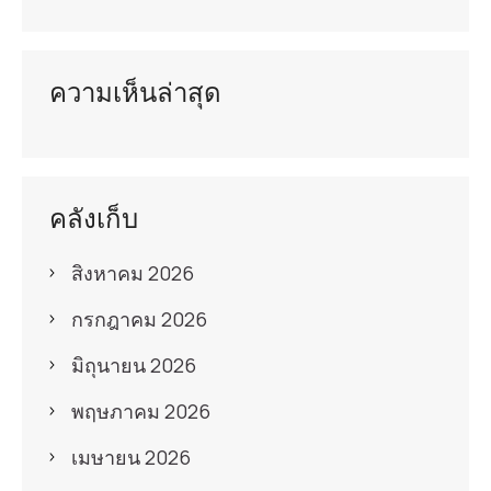
ความเห็นล่าสุด
คลังเก็บ
สิงหาคม 2026
กรกฎาคม 2026
มิถุนายน 2026
พฤษภาคม 2026
เมษายน 2026