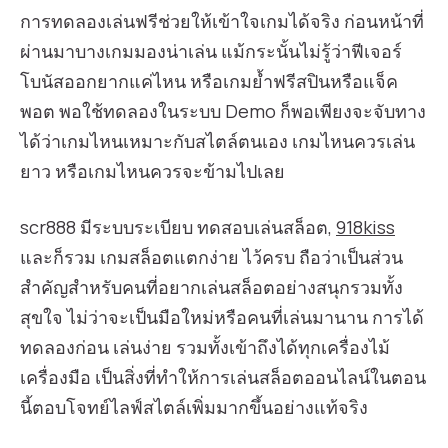
การทดลองเล่นฟรีช่วยให้เข้าใจเกมได้จริง ก่อนหน้าที่
ผ่านมาบางเกมมองน่าเล่น แม้กระนั้นไม่รู้ว่าฟีเจอร์
โบนัสออกยากแค่ไหน หรือเกมย้ำฟรีสปินหรือแจ็ค
พอต พอใช้ทดลองในระบบ Demo ก็พอเพียงจะจับทาง
ได้ว่าเกมไหนเหมาะกับสไตล์ตนเอง เกมไหนควรเล่น
ยาว หรือเกมไหนควรจะข้ามไปเลย
scr888 มีระบบระเบียบ ทดสอบเล่นสล็อต,
918kiss
และก็รวม เกมสล็อตแตกง่าย ไว้ครบ ถือว่าเป็นส่วน
สำคัญสำหรับคนที่อยากเล่นสล็อตอย่างสนุกรวมทั้ง
สุขใจ ไม่ว่าจะเป็นมือใหม่หรือคนที่เล่นมานาน การได้
ทดลองก่อน เล่นง่าย รวมทั้งเข้าถึงได้ทุกเครื่องไม้
เครื่องมือ เป็นสิ่งที่ทำให้การเล่นสล็อตออนไลน์ในตอน
นี้ตอบโจทย์ไลฟ์สไตล์เพิ่มมากขึ้นอย่างแท้จริง