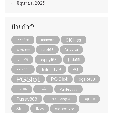
มิถุนายน 2023
ป้ายกำกับ
918Kiss
188betth
168สล็อต
faro168
fullslotpg
bonus888
happy168
jinda55
funny18
Joker123
PG
jinda888
PGSlot
PG Slot
pgslot99
PunPro777
pgslotth
pgสล็อต
Pussy888
sagame
RENO88 เข้าสู่ระบบ
Slot
slotxo24hr
Slotxo