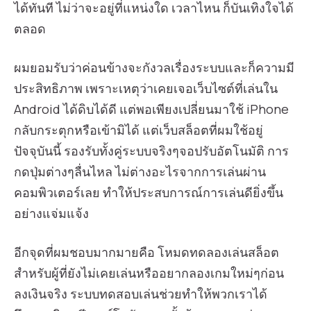
ได้ทันที ไม่ว่าจะอยู่ที่แหน่งใด เวลาไหน ก็บันเทิงใจได้
ตลอด
ผมยอมรับว่าค่อนข้างจะกังวลเรื่องระบบและก็ความมี
ประสิทธิภาพ เพราะเหตุว่าเคยเจอเว็บไซต์ที่เล่นใน
Android ได้ดิบได้ดี แต่พอเพียงเปลี่ยนมาใช้ iPhone
กลับกระตุกหรือเข้ามิได้ แต่เว็บสล็อตที่ผมใช้อยู่
ปัจจุบันนี้ รองรับทั้งคู่ระบบจริงๆจอปรับอัตโนมัติ การ
กดปุ่มต่างๆลื่นไหล ไม่ต่างอะไรจากการเล่นผ่าน
คอมพิวเตอร์เลย ทำให้ประสบการณ์การเล่นดียิ่งขึ้น
อย่างแจ่มแจ้ง
อีกจุดที่ผมชอบมากมายคือ โหมดทดลองเล่นสล็อต
สำหรับผู้ที่ยังไม่เคยเล่นหรืออยากลองเกมใหม่ๆก่อน
ลงเงินจริง ระบบทดสอบเล่นช่วยทำให้พวกเราได้