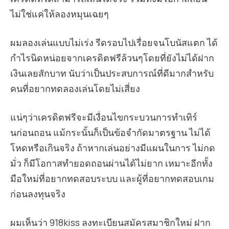
ไม่ใช่แค่ให้ลองหมุนเฉยๆ
ผมลองเล่นแบบไม่เร่ง รีดรอบไปเรื่อยจนโบนัสแตก ได้
กำไรนิดหน่อยจากเครดิตฟรีล้วนๆโดยที่ยังไม่ได้ฝาก
เงินเลยสักบาท นับว่าเป็นประสบการณ์ที่ดีมากสำหรับ
คนที่อยากทดลองเล่นโดยไม่เสี่ยง
แน่ๆว่าเครดิตฟรีจะมีเงื่อนไขกระบวนการทำเทิร์
นก่อนถอน แม้กระนั้นก็เป็นข้อจำกัดมาตรฐาน ไม่ได้
โหดหรือเกินจริง ถ้าหากเล่นอย่างมีแผนในการ ไม่กด
มั่ว ก็มีโอกาสทำยอดถอนผ่านได้ไม่ยาก เหมาะอีกทั้ง
มือใหม่ที่อยากทดสอบระบบ และผู้ที่อยากทดสอบเกม
ก่อนลงทุนจริง
ผมเห็นว่า 918kiss ลงทะเบียนสมัครสมาชิกใหม่ ฝาก