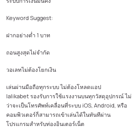
ระบบการเงินมั่นคง
Keyword Suggest:
ฝากอย่างต่ำ 1 บาท
ถอนสูงสุดไม่จำกัด
วอเลทไม่ต้องโยกเงิน
เล่นผ่านมือถือทุกระบบ ไม่ต้องโหลดแอป
lalikabet รองรับการใช้แรงงานบนทุกวัสดุอุปกรณ์ ไม่
ว่าจะเป็นโทรศัพท์เคลื่อนที่ระบบ iOS, Android, หรือ
คอมพิวเตอร์ก็สามารถเข้าเล่นได้ในทันทีผ่าน
โปรแกรมสำหรับท่องอินเตอร์เน็ต