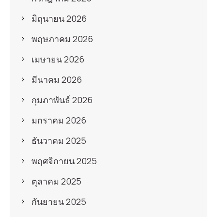
มิถุนายน 2026
พฤษภาคม 2026
เมษายน 2026
มีนาคม 2026
กุมภาพันธ์ 2026
มกราคม 2026
ธันวาคม 2025
พฤศจิกายน 2025
ตุลาคม 2025
กันยายน 2025