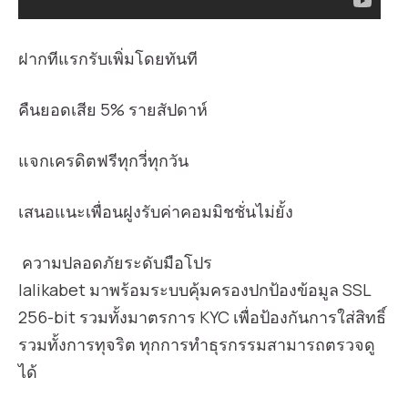
ฝากทีแรกรับเพิ่มโดยทันที
คืนยอดเสีย 5% รายสัปดาห์
แจกเครดิตฟรีทุกวี่ทุกวัน
เสนอแนะเพื่อนฝูงรับค่าคอมมิชชั่นไม่ยั้ง
️ ความปลอดภัยระดับมือโปร
lalikabet มาพร้อมระบบคุ้มครองปกป้องข้อมูล SSL
256-bit รวมทั้งมาตรการ KYC เพื่อป้องกันการใส่สิทธิ์
รวมทั้งการทุจริต ทุกการทำธุรกรรมสามารถตรวจดู
ได้