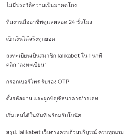
ไม่มีประวัติความเป็นมาคดโกง
ทีมงานมืออาชีพดูแลตลอด 24 ชั่วโมง
เบิกเงินได้จริงทุกยอด
ลงทะเบียนเป็นสมาชิก lalikabet ใน 1 นาที
คลิก “ลงทะเบียน”
กรอกเบอร์โทร รับรอง OTP
ตั้งรหัสผ่าน และผูกบัญชีธนาคาร/วอเลท
เริ่มเล่นได้ในทันที พร้อมรับโบนัส
สรุป: lalikabet เว็บตรงครบถ้วนบริบูรณ์ ครบทุกเกม