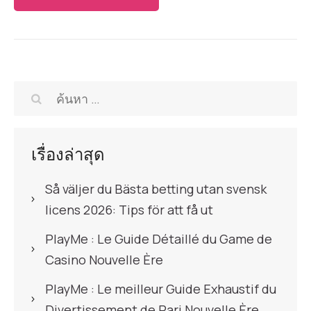
ค้นหา
สำหรับ:
เรื่องล่าสุด
Så väljer du Bästa betting utan svensk
licens 2026: Tips för att få ut
PlayMe : Le Guide Détaillé du Game de
Casino Nouvelle Ère
PlayMe : Le meilleur Guide Exhaustif du
Divertissement de Pari Nouvelle Ère