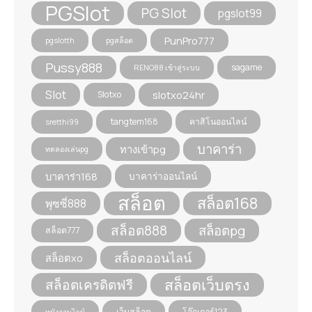
PGSlot
PG Slot
pgslot99
PunPro777
pgslotth
pgสล็อต
Pussy888
sagame
RENO88 เข้าสู่ระบบ
Slot
slotxo24hr
Slotxo
tangtem168
คาสิโนออนไลน์
sretthi99
บาคาร่า
ทางเข้าpg
ทดลองเล่นpg
บาคาร่า168
บาคาร่าออนไลน์
สล็อต
สล็อต168
พุซซี่888
สล็อต888
สล็อตpg
สล็อต777
สล็อตออนไลน์
สล็อตxo
สล็อตเว็บตรง
สล็อตเครดิตฟรี
เว็บสล็อต
โจ๊กเกอร์123