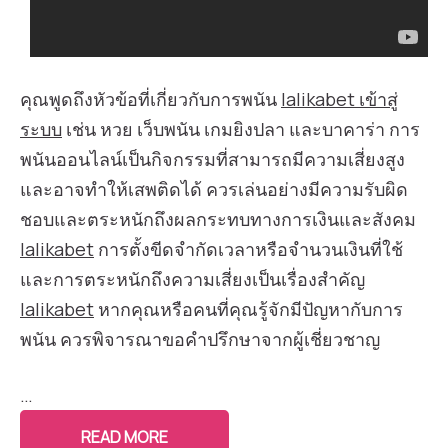
คุณพูดถึงหัวข้อที่เกี่ยวกับการพนัน
lalikabet เข้าสู่
ระบบ
เช่น หวย เว็บพนัน เกมยิงปลา และบาคาร่า การ
พนันออนไลน์เป็นกิจกรรมที่สามารถมีความเสี่ยงสูง
และอาจทำให้เสพติดได้ ควรเล่นอย่างมีความรับผิด
ชอบและตระหนักถึงผลกระทบทางการเงินและสังคม
lalikabet
การตั้งขีดจำกัดเวลาหรือจำนวนเงินที่ใช้
และการตระหนักถึงความเสี่ยงเป็นเรื่องสำคัญ
lalikabet
หากคุณหรือคนที่คุณรู้จักมีปัญหากับการ
พนัน ควรพิจารณาขอคำปรึกษาจากผู้เชี่ยวชาญ
…
READ MORE