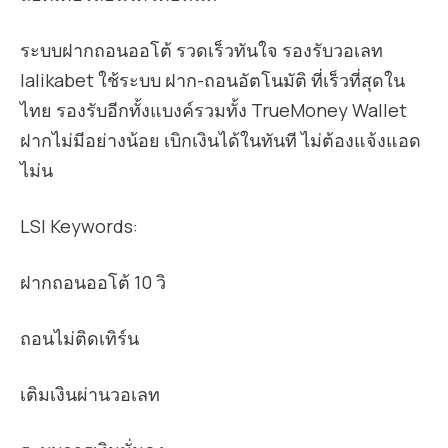
ระบบฝากถอนออโต้ รวดเร็วทันใจ รองรับวอเลท
lalikabet ใช้ระบบ ฝาก-ถอนอัตโนมัติ ที่เร็วที่สุดใน
ไทย รองรับอีกทั้งแบงค์รวมทั้ง TrueMoney Wallet
ฝากไม่มีอย่างน้อย เบิกเงินได้ในทันที ไม่ต้องแจ้งแอด
ไม่น
LSI Keywords:
ฝากถอนออโต้ 10 วิ
ถอนไม่ติดเทิร์น
เติมเงินผ่านวอเลท