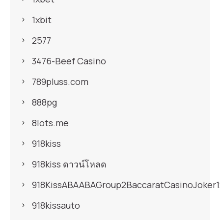
1xbit
2577
3476-Beef Casino
789pluss.com
888pg
8lots.me
918kiss
918kiss ดาวน์โหลด
918KissABAABAGroup2BaccaratCasinoJoker1
918kissauto