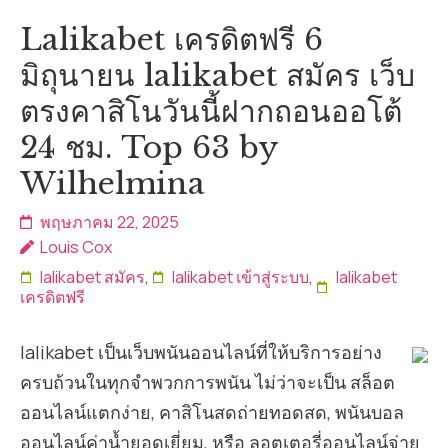
Lalikabet เครดิตฟรี 6
มิถุนายน lalikabet สมัคร เว็บ
ตรงคาสิโนวันนี้ฝากถอนออโต้
24 ชม. Top 63 by
Wilhelmina
พฤษภาคม 22, 2025
Louis Cox
lalikabet สมัคร
,
lalikabet เข้าสู่ระบบ
,
lalikabet
เครดิตฟรี
lalikabet เป็นเว็บพนันออนไลน์ที่ให้บริการอย่าง
ครบถ้วนในทุกจำพวกการพนัน ไม่ว่าจะเป็น สล็อต
ออนไลน์แตกง่าย, คาสิโนสดถ่ายทอดสด, พนันบอล
ออนไลน์ค่าน้ำยอดเยี่ยม, หรือ ลอตเตอรี่ออนไลน์จ่าย