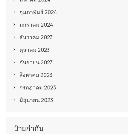
กุมภาพันธ์ 2024
มกราคม 2024
ธันวาคม 2023
ตุลาคม 2023
กันยายน 2023
สิงหาคม 2023
กรกฎาคม 2023
มิถุนายน 2023
ป้ายกำกับ