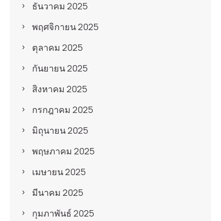
ธันวาคม 2025
พฤศจิกายน 2025
ตุลาคม 2025
กันยายน 2025
สิงหาคม 2025
กรกฎาคม 2025
มิถุนายน 2025
พฤษภาคม 2025
เมษายน 2025
มีนาคม 2025
กุมภาพันธ์ 2025