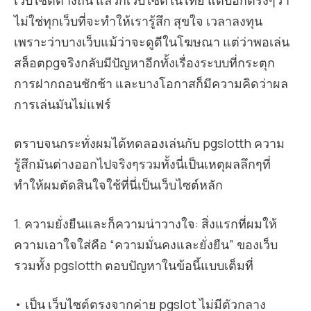
เว็บไซต์ต่างถิ่น แล้วก็เว็บไซต์ในไทย แต่บอกตรงๆว่า
ไม่ใช่ทุกเว็บที่จะทำให้เรารู้สึก สุขใจ เวลาลงทุน
เพราะว่าบางเว็บแม้ว่าจะดูดีในโฆษณา แต่ว่าพอเล่น
สล็อตpgจริงกลับมีปัญหาอีกทั้งเรื่องระบบที่กระตุก
การฝากถอนชักช้า และบางโอกาสก็มีความคิดว่าผล
การเล่นมันไม่แฟร์
ตราบจนกระทั่งผมได้ทดลองเล่นกับ pgslotth ความ
รู้สึกมันต่างออกไปจริงๆรวมทั้งนี่เป็นเหตุผลลึกๆที่
ทำให้ผมตัดสินใจใช้ที่นี่เป็นเว็บไซต์หลัก
1. ความยั่งยืนและก็ความน่าวางใจ: สิ่งแรกที่ผมให้
ความเอาใจใส่คือ “ความมั่นคงและยั่งยืน” ของเว็บ
รวมทั้ง pgslotth ตอบปัญหาในข้อนี้แบบเต็มที่
• เป็น เว็บไซต์ตรงจากค่าย pgslot ไม่มีตัวกลาง