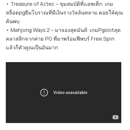
• Treasure of Aztec – ขุมสมบัติที่แอซเท็ก: เกม
สล็อตpgธีมโบราณที่มีเงินรางวัลล้นหลาม คอยให้คุณ
ค้นพบ
• Mahjong Ways 2 – มาจองสุดมันส์: เกมPgslotสุด
คลาสสิกจากค่าย PG ที่มาพร้อมฟีพบร์ Free Spin
แล้วก็ตัวคูณเป็นอันมาก