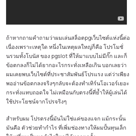
ถ้าหากถามคำถามว่าผมเล่นสล็อตpgเว็บไซต์แห่งนี้ต่อ
เนื่องเพราะเหตุใด หนึ่งในเหตุผลใหญ่ก็คือ โปรโมชั่
นรวมทั้งโบนัส ของ pgslot ที่ให้มาแบบไม่มีกั๊ก และก็
ข้อตกลงก็ไม่ได้ยากอะไรกระทั่งเหลือเกิน บอกเลยว่า
ผมเคยพบเว็บไซต์ที่ประชาสัมพันธ์โปรแรง แต่ว่าเพียง
พออ่านข้อตกลงจริงๆกลับจะต้องทำเทิร์นโอเวอร์เยอะ
กระทั่งแทบถอดใจ ไม่เหมือนกับตรงนี้ที่ย้ำให้ผู้เล่นได้
ใช้ประโยชน์จากโปรจริงๆ
สำหรับผม โปรตรงนี้มันไม่ใช่แค่ของแจก แม้กระนั้น
มันคือ ตัวช่วยทำกำไร ที่เพิ่มช่องทางให้ผมปั้นทุนเล็ก