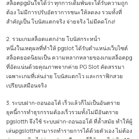
สล็อตpgมั่นใจได้ว่า ทุกการเดิมพันจะได้รับความถูก
ต้อง ไม่มีการปรับอัตราการชนะให้ลดลง รวมทั้งที่
สำคัญเป็น โบนัสแตกจริง จ่ายจริง ไม่มีคดโกง!
2. รวมเกมสล็อตแตกง่าย โบนัสกระหน่ำ
หนึ่งในเหตุผลที่ทำให้ pgslot ได้รับตำแหน่งเว็บไซต์
สล็อตยอดนิยมเป็น ความหลากหลายของเกมสล็อตpg
ที่อัดแน่นด้วยคุณภาพจากค่าย PG Slot คัดสรรมา
เฉพาะเกมที่เล่นง่าย โบนัสแตกไว และกราฟิกสวย
เปรียบเสมือนจริง
3. ระบบฝาก-ถอนออโต้ เร็วแล้วก็ไม่เป็นอันตราย
ยุคนี้การทำธุรกรรมต้องเร็วรวมทั้งไม่มีอันตราย
pgslotth จึงใช้ ระบบฝาก-ถอนออโต้ ที่ล้ำสมัย ทำให้ผู้
เล่นpgslotthสามารถทำรายการได้ด้วยตัวเอง ไม่ต้อง