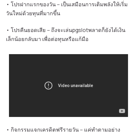
• โปรฝากแรกของวัน – เป็นเสมือนการเติมพลังให้เริ่ม
วันใหม่ด้วยทุนที่มากขึ้น
• โปรคืนยอดเสีย – ถึงจะเล่นpgslotพลาดก็ยังได้เงิน
เล็กน้อยกลับมา เพื่อต่อทุนหรือแก้มือ
• กิจกรรมแจกเครดิตฟรีรายวัน – แค่ทำตามอย่าง