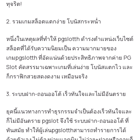
ทุจริต!
2. รวมเกมสล็อตแตกง่าย โบนัสกระหน่ำ
หนึ่งในเหตุผลที่ทำให้ pgslotth ดำรงตำแหน่งเว็บไซต์
สล็อตที่ได้รับความนิยมเป็น ความมากมายของ
เกมpgslotth ที่อัดแน่นด้วยประสิทธิภาพจากค่าย PG
Slot คัดสรรมาเฉพาะเกมที่เล่นง่าย โบนัสแตกไว และ
ก็กราฟิกสวยสดงดงาม เหมือนจริง
3. ระบบฝาก-ถอนออโต้ เร็วทันใจและไม่มีอันตราย
ยุคนี้แนวทางการทำธุรกรรมจำเป็นต้องเร็วทันใจและ
ก็ไม่มีอันตราย pgslot จึงใช้ ระบบฝาก-ถอนออโต้ ที่
ทันสมัย ทำให้ผู้เล่นpgslotthสามารถทำรายการได้
ด้วยตัวเอง ไม่ต้องผ่านแอดมิน ไม่ว่าจะฝากหรือถอนก็