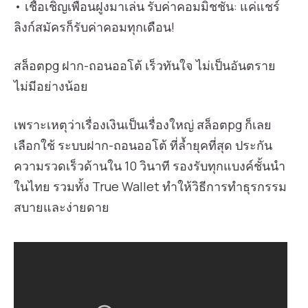
• เชื้อเชิญเพื่อนฝูงมาเล่น รับค่าคอมมิชชั่น: แค่แชร์
ลิงก์สมัครก็รับค่าคอมทุกเดือน!
สล็อตpg ฝาก-ถอนออโต้ เร็วทันใจ ไม่เป็นอันตราย
ไม่มีอย่างน้อย
เพราะเหตุว่าเรื่องเงินเป็นเรื่องใหญ่ สล็อตpg ก็เลย
เลือกใช้ ระบบฝาก-ถอนออโต้ ที่ล้ำยุคที่สุด ประกัน
ความรวดเร็วด้านใน 10 วินาที รองรับทุกแบงค์ชั้นนำ
ในไทย รวมทั้ง True Wallet ทำให้วิธีการทำธุรกรรม
สบายและง่ายดาย