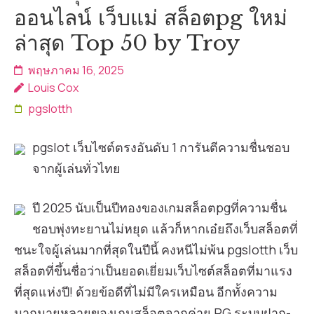
ออนไลน์ เว็บแม่ สล็อตpg ใหม่
ล่าสุด Top 50 by Troy
พฤษภาคม 16, 2025
Louis Cox
pgslotth
pgslot เว็บไซต์ตรงอันดับ 1 การันตีความชื่นชอบ
จากผู้เล่นทั่วไทย
ปี 2025 นับเป็นปีทองของเกมสล็อตpgที่ความชื่น
ชอบพุ่งทะยานไม่หยุด แล้วก็หากเอ๋ยถึงเว็บสล็อตที่
ชนะใจผู้เล่นมากที่สุดในปีนี้ คงหนีไม่พ้น pgslotth เว็บ
สล็อตที่ขึ้นชื่อว่าเป็นยอดเยี่ยมเว็บไซต์สล็อตที่มาแรง
ที่สุดแห่งปี! ด้วยข้อดีที่ไม่มีใครเหมือน อีกทั้งความ
มากมายหลายของเกมสล็อตจากค่าย PG ระบบฝาก-