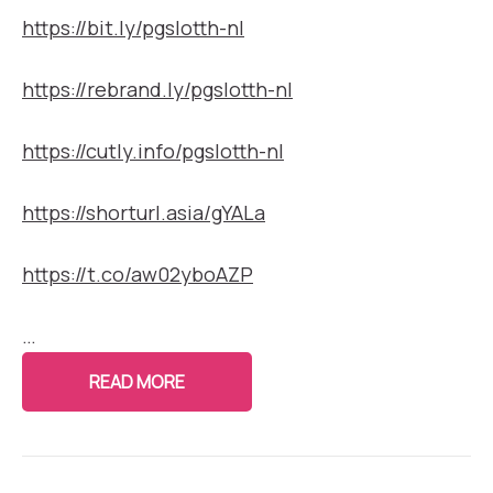
https://bit.ly/pgslotth-nl
https://rebrand.ly/pgslotth-nl
https://cutly.info/pgslotth-nl
https://shorturl.asia/gYALa
https://t.co/aw02yboAZP
…
READ MORE