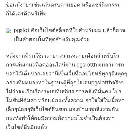
ข้อแม้ง่ายๆเช่น เล่นครบตามยอด หรือแชร์กิจกรรม
ก็ได้เครดิตฟรีเพิ่ม
pgslot คือเว็บไซต์สล็อตที่ใช่สำหรับผม แล้วก็อาจ
เป็นคำตอบในที่สุดสำหรับคุณด้วย
หลังจากที่ผมใช้เวลายาวนานหลายเดือนสำหรับใน
การเล่นเกมสล็อตออนไลน์ผ่าน pgslotth ผมสามารถ
บอกได้เต็มปากเลยว่านี่เป็นเว็บที่ตอบโจทย์ทุกๆสิ่งทุกๆ
อย่างที่ผมมองหาในฐานะผู้ที่ถูกใจเล่นpgslotthจริงๆ
ไม่ว่าจะเกิดเรื่องระบบที่เสถียร การคลังที่มั่นคง โปร
โมชั่นที่คุ้มค่า หรือแม้กระทั้งความเอาใจใส่ในเนื้อหา
เล็กๆน้อยๆที่เว็บไซต์อื่นชอบมองข้าม ทุกสิ่งรวมกัน
กระทั่งทำให้ผมมีความคิดว่าผมไม่จำเป็นต้องหา
เว็บไซต์อื่นอีกแล้ว